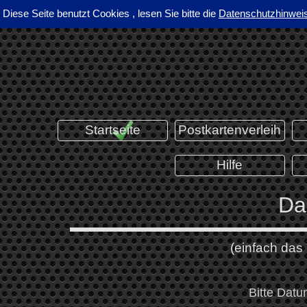
Direkt zum Seiteninhalt
Diese Seite benutzt Cookies , lesen Sie bitte die
Datenschutzhinwei
pro bonum - contra malum
Startseite
Postkartenverleih
Hilfe
Da
(einfach das